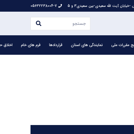
-خیابان آیت الله سعیدی-بین سعیدی3 و 5
05632238004-7
ج مقررات ملی
نمایندگی های استان
قراردادها
فرم های خام
اخلاق حر