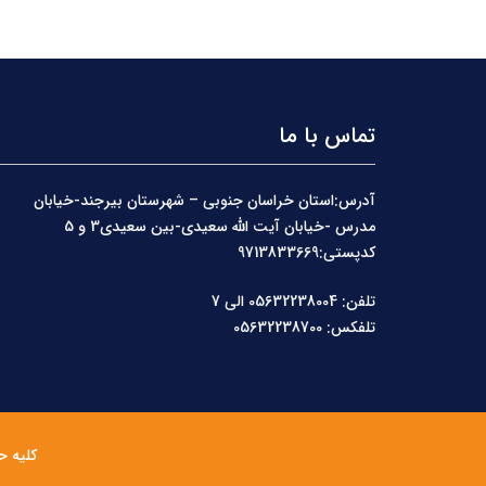
تماس با ما
آدرس:استان خراسان جنوبی – شهرستان بیرجند-خیابان
مدرس -خیابان آیت الله سعیدی-بین سعیدی3 و 5
کدپستی:9713833669
تلفن: 05632238004 الی 7
تلفکس: 05632238700
کلیه ح