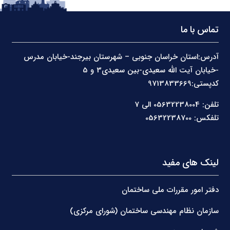
تماس با ما
آدرس:استان خراسان جنوبی – شهرستان بیرجند-خیابان مدرس
-خیابان آیت الله سعیدی-بین سعیدی3 و 5
کدپستی:9713833669
تلفن: 05632238004 الی 7
تلفکس: 05632238700
لینک های مفید
دفتر امور مقررات ملی ساختمان
سازمان نظام مهندسی ساختمان (شورای مرکزی)