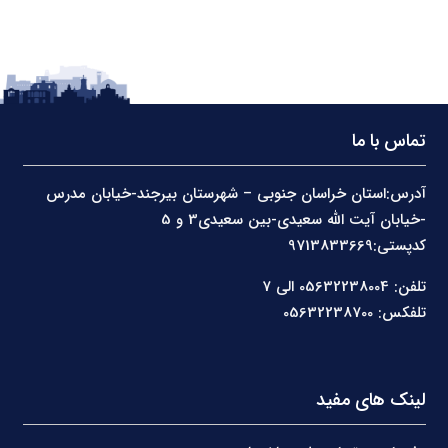
تماس با ما
آدرس:استان خراسان جنوبی – شهرستان بیرجند-خیابان مدرس
-خیابان آیت الله سعیدی-بین سعیدی3 و 5
کدپستی:9713833669
تلفن: 05632238004 الی 7
تلفکس: 05632238700
لینک های مفید