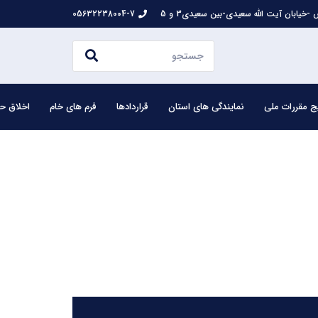
-خیابان آیت الله سعیدی-بین سعیدی3 و 5
05632238004-7
ج مقررات ملی
نمایندگی های استان
قراردادها
فرم های خام
اخلاق حر