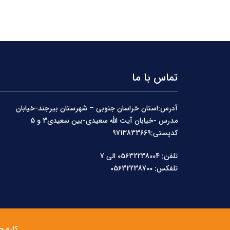
تماس با ما
آدرس:استان خراسان جنوبی – شهرستان بیرجند-خیابان
مدرس -خیابان آیت الله سعیدی-بین سعیدی3 و 5
کدپستی:9713833669
تلفن: 05632238004 الی 7
تلفکس: 05632238700
کلیه ح