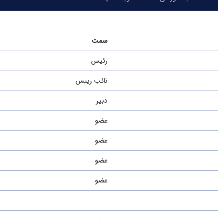
سمت
رئیس
نائب رییس
دبیر
عضو
عضو
عضو
عضو