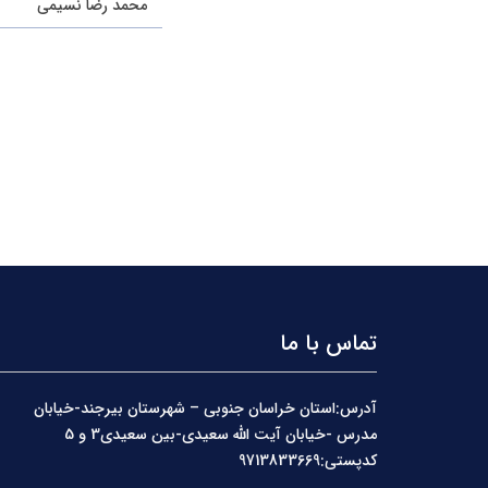
محمد رضا نسیمی
تماس با ما
آدرس:استان خراسان جنوبی – شهرستان بیرجند-خیابان
مدرس -خیابان آیت الله سعیدی-بین سعیدی3 و 5
کدپستی:9713833669