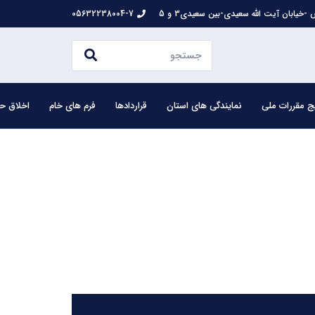
-خیابان آیت الله سعیدی-بین سعیدی3 و 5
05632238004-7
ج مقررات ملی
نمایندگی های استان
قراردادها
فرم های خام
اخلاق حر