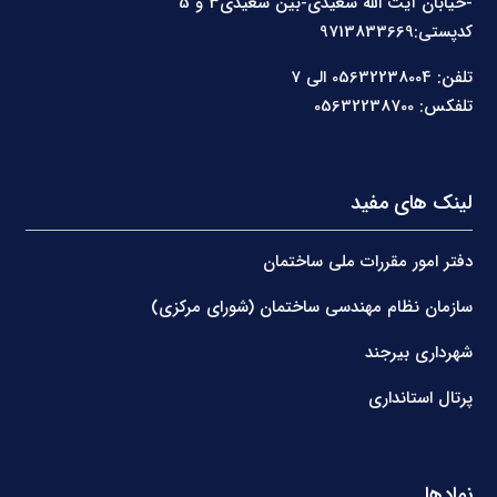
-خیابان آیت الله سعیدی-بین سعیدی3 و 5
کدپستی:9713833669
تلفن: 05632238004 الی 7
تلفکس: 05632238700
لینک های مفید
دفتر امور مقررات ملی ساختمان
سازمان نظام مهندسی ساختمان (شورای مرکزی)
شهرداری بیرجند
پرتال استانداری
نمادها