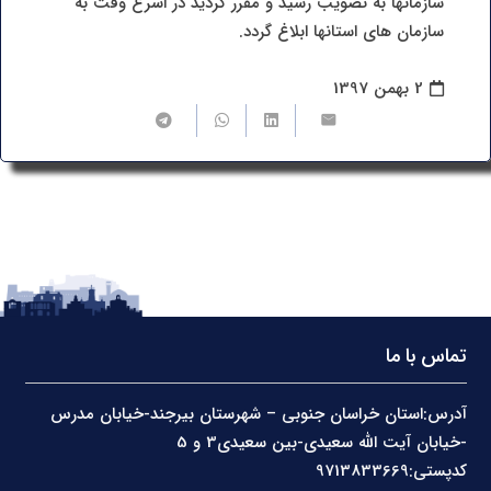
سازمانها به تصویب رسید و مقرر گردید در اسرع وقت به
سازمان های استانها ابلاغ گردد.
2 بهمن 1397
تماس با ما
آدرس:استان خراسان جنوبی – شهرستان بیرجند-خیابان مدرس
-خیابان آیت الله سعیدی-بین سعیدی3 و 5
کدپستی:9713833669