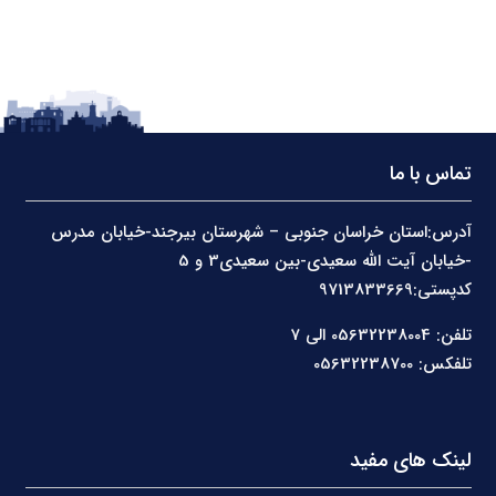
تماس با ما
آدرس:استان خراسان جنوبی – شهرستان بیرجند-خیابان مدرس
-خیابان آیت الله سعیدی-بین سعیدی3 و 5
کدپستی:9713833669
تلفن: 05632238004 الی 7
تلفکس: 05632238700
لینک های مفید