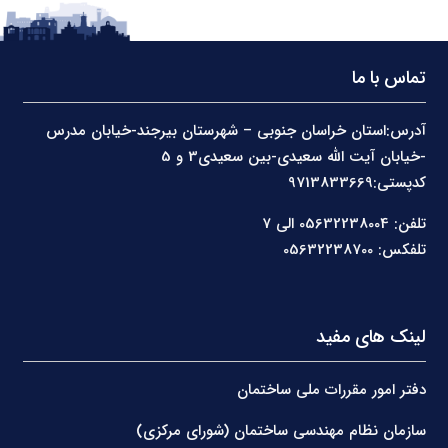
تماس با ما
آدرس:استان خراسان جنوبی – شهرستان بیرجند-خیابان مدرس
-خیابان آیت الله سعیدی-بین سعیدی3 و 5
کدپستی:9713833669
تلفن: 05632238004 الی 7
تلفکس: 05632238700
لینک های مفید
دفتر امور مقررات ملی ساختمان
سازمان نظام مهندسی ساختمان (شورای مرکزی)