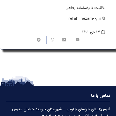
📝ثبت نام/سامانه رفاهی
🌐 refahi.nezam-kj.ir
13 دی 1401
تماس با ما
آدرس:استان خراسان جنوبی – شهرستان بیرجند-خیابان مدرس
-خیابان آیت الله سعیدی-بین سعیدی3 و 5