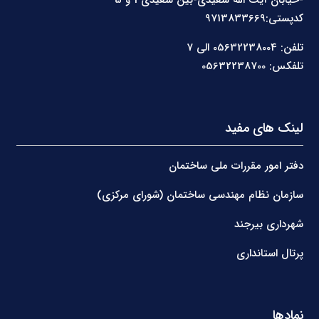
کدپستی:9713833669
تلفن: 05632238004 الی 7
تلفکس: 05632238700
لینک های مفید
دفتر امور مقررات ملی ساختمان
سازمان نظام مهندسی ساختمان (شورای مرکزی)
شهرداری بیرجند
پرتال استانداری
نمادها