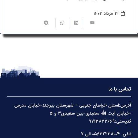
14 مرداد 1402
تماس با ما
آدرس:استان خراسان جنوبی – شهرستان بیرجند-خیابان مدرس
-خیابان آیت الله سعیدی-بین سعیدی3 و 5
کدپستی:9713833669
تلفن: 05632238004 الی 7