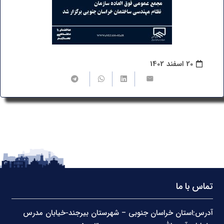
20 اسفند 1402
تماس با ما
آدرس:استان خراسان جنوبی – شهرستان بیرجند-خیابان مدرس