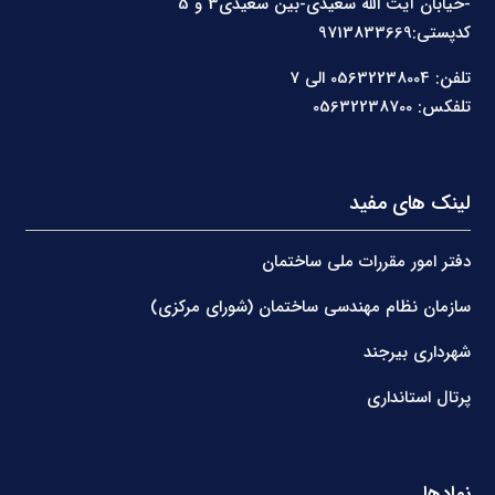
-خیابان آیت الله سعیدی-بین سعیدی3 و 5
کدپستی:9713833669
تلفن: 05632238004 الی 7
تلفکس: 05632238700
لینک های مفید
دفتر امور مقررات ملی ساختمان
سازمان نظام مهندسی ساختمان (شورای مرکزی)
شهرداری بیرجند
پرتال استانداری
نمادها