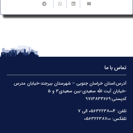
تماس با ما
آدرس:استان خراسان جنوبی – شهرستان بیرجند-خیابان مدرس
-خیابان آیت الله سعیدی-بین سعیدی3 و 5
کدپستی:9713833669
تلفن: 05632238004 الی 7
تلفکس: 05632238700