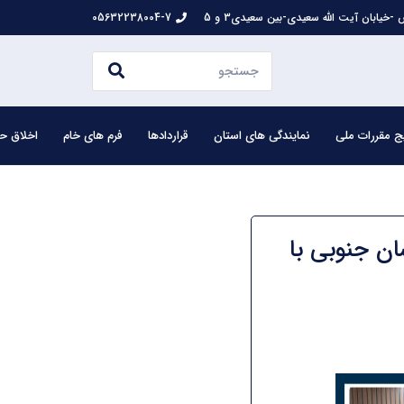
-خیابان آیت الله سعیدی-بین سعیدی3 و 5
05632238004-7
ج مقررات ملی
نمایندگی های استان
قراردادها
فرم های خام
اخلاق حر
ن جنوبی با