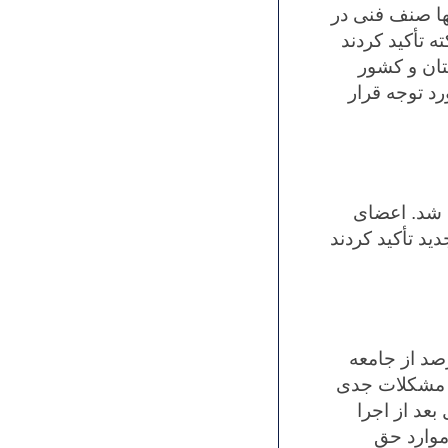
ها صنف فنی در
ه تأکید کردند
تان و کشور
د توجه قرار
 شد. اعضای
ید تأکید کردند
س عباسی به وضعیت تعرفه‌ها پرداخت و افزود: “بیش از ۸۰ درصد از جامعه
ا مشکلات جدی
عد از اجرا
موارد حق