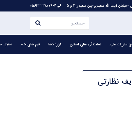
-خیابان آیت الله سعیدی-بین سعیدی3 و 5
05632238004-7
ج مقررات ملی
نمایندگی های استان
قراردادها
فرم های خام
اخلاق حر