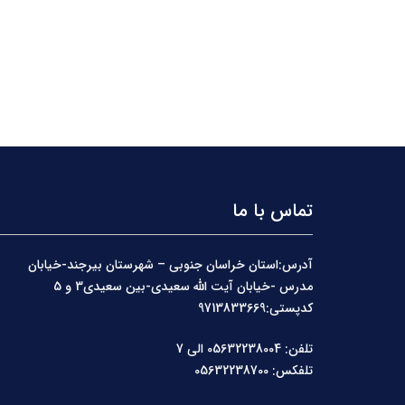
تماس با ما
آدرس:استان خراسان جنوبی – شهرستان بیرجند-خیابان
مدرس -خیابان آیت الله سعیدی-بین سعیدی3 و 5
کدپستی:9713833669
تلفن: 05632238004 الی 7
تلفکس: 05632238700