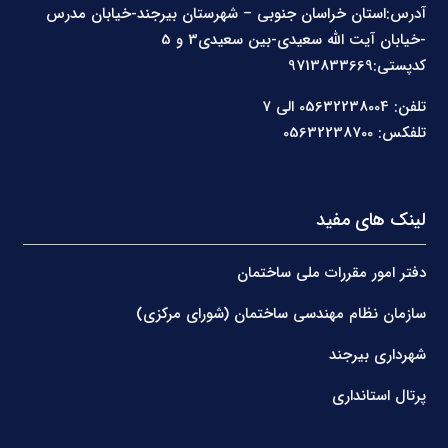
آدرس:استان خراسان جنوبی – شهرستان بیرجند-خیابان مدرس
-خیابان آیت الله سعیدی-بین سعیدی3 و 5
کدپستی:9713833669
تلفن: 05632238004 الی 7
تلفکس: 05632238700
لینک های مفید
دفتر امور مقررات ملی ساختمان
سازمان نظام مهندسی ساختمان (شورای مرکزی)
شهرداری بیرجند
پرتال استانداری