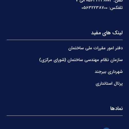
تلفن: 05632238004 الی 7
تلفکس: 05632238700
لینک های مفید
دفتر امور مقررات ملی ساختمان
سازمان نظام مهندسی ساختمان (شورای مرکزی)
شهرداری بیرجند
پرتال استانداری
نمادها