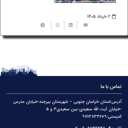
2 خرداد 1405
تماس با ما
آدرس:استان خراسان جنوبی – شهرستان بیرجند-خیابان مدرس
-خیابان آیت الله سعیدی-بین سعیدی3 و 5
کدپستی:9713833669