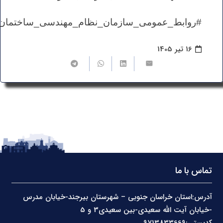
#روابط_عمومی_سازمان_نظام_مهندسی_ساختمان
16 تیر 1405
تماس با ما
آدرس:استان خراسان جنوبی – شهرستان بیرجند-خیابان مدرس
-خیابان آیت الله سعیدی-بین سعیدی3 و 5