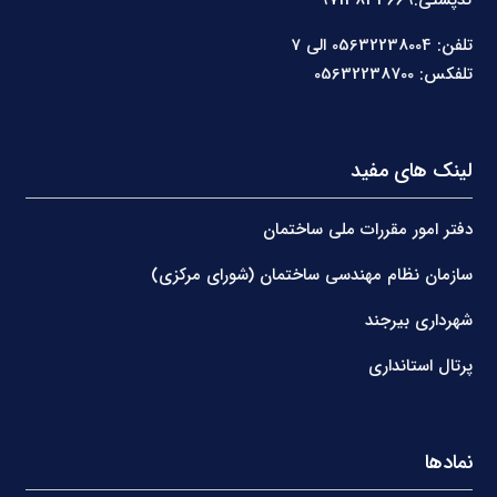
کدپستی:9713833669
تلفن: 05632238004 الی 7
تلفکس: 05632238700
لینک های مفید
دفتر امور مقررات ملی ساختمان
سازمان نظام مهندسی ساختمان (شورای مرکزی)
شهرداری بیرجند
پرتال استانداری
نمادها