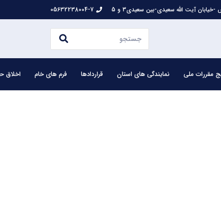
-خیابان آیت الله سعیدی-بین سعیدی3 و 5
05632238004-7
ج مقررات ملی
نمایندگی های استان
قراردادها
فرم های خام
اخلاق حر