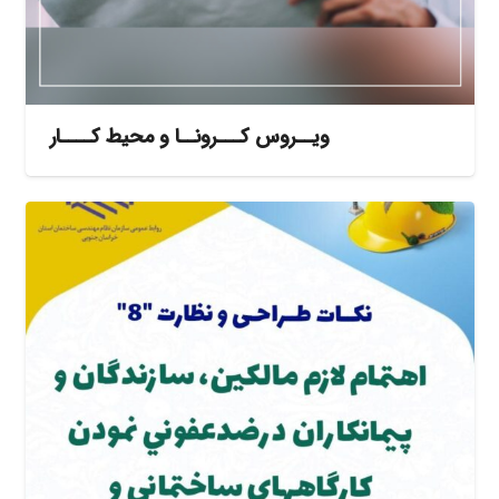
ویــروس کـــرونــا و محیط کــــار