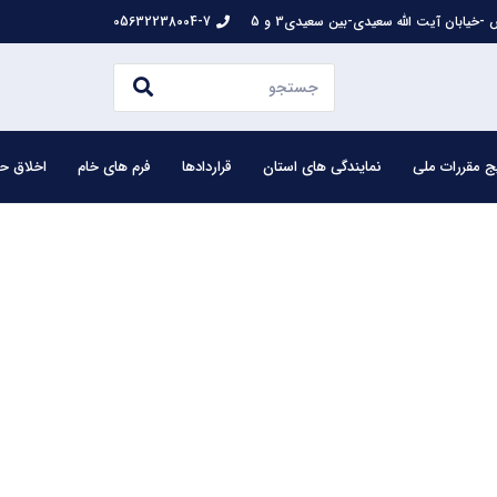
-خیابان آیت الله سعیدی-بین سعیدی3 و 5
05632238004-7
ج مقررات ملی
نمایندگی های استان
قراردادها
فرم های خام
اخلاق حر