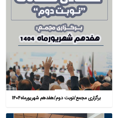
برگزاری مجمع/نوبت دوم/هفدهم شهریورماه1404