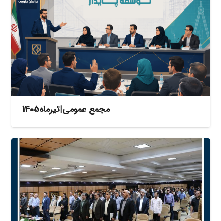
مجمع عمومی|تیرماه1405