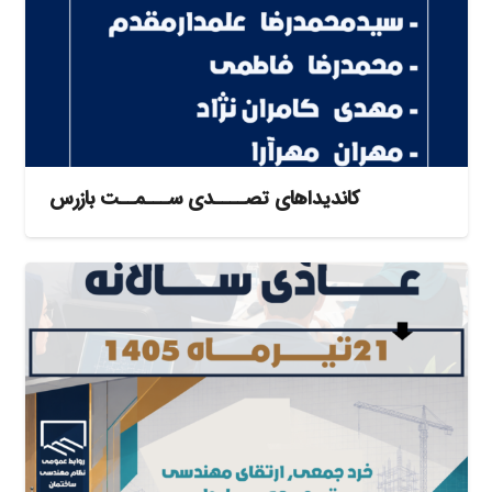
کاندیداهای تصــــدی ســـمــت بازرس