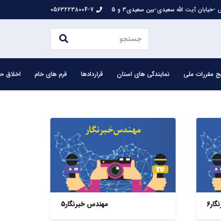
-خیابان آیت الله سعیدی-بین سعیدی3 و 5
05632238004-7
ج مقررات ملی
نمایندگی های استان
قراردادها
فرم های خام
اخلاق حر
ار6
مهندس خبرنگار5