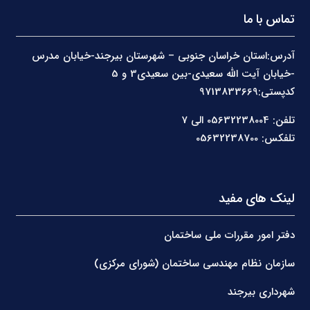
تماس با ما
آدرس:استان خراسان جنوبی – شهرستان بیرجند-خیابان مدرس
-خیابان آیت الله سعیدی-بین سعیدی3 و 5
کدپستی:9713833669
تلفن: 05632238004 الی 7
تلفکس: 05632238700
لینک های مفید
دفتر امور مقررات ملی ساختمان
سازمان نظام مهندسی ساختمان (شورای مرکزی)
شهرداری بیرجند