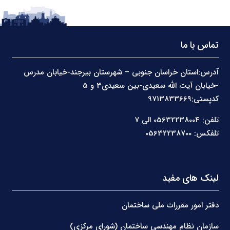
تماس با ما
آدرس:استان خراسان جنوبی – شهرستان بیرجند-خیابان مدرس
-خیابان آیت الله سعیدی-بین سعیدی3 و 5
کدپستی:9713833669
تلفن: 05632238004 الی 7
تلفکس: 05632238700
لینک های مفید
دفتر امور مقررات ملی ساختمان
سازمان نظام مهندسی ساختمان (شورای مرکزی)