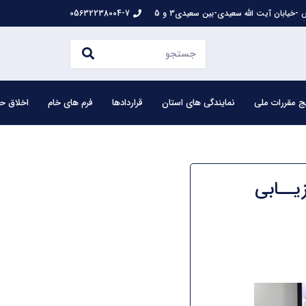
-خیابان آیت الله سعیدی-بین سعیدی3 و 5
05632238004-7
ج مقررات ملی
نمایندگی های استان
قراردادها
فرم های خام
اخلاق حر
یــابی