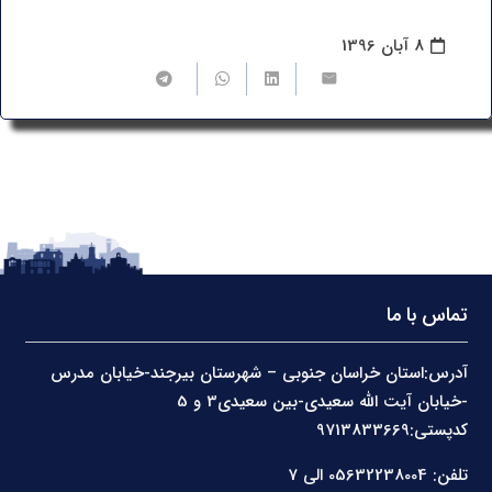
8 آبان 1396
تماس با ما
آدرس:استان خراسان جنوبی – شهرستان بیرجند-خیابان مدرس
-خیابان آیت الله سعیدی-بین سعیدی3 و 5
کدپستی:9713833669
تلفن: 05632238004 الی 7