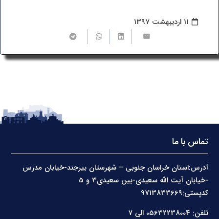
11 اردیبهشت 1397
تماس با ما
آدرس:استان خراسان جنوبی – شهرستان بیرجند-خیابان مدرس
-خیابان آیت الله سعیدی-بین سعیدی3 و 5
کدپستی:9713833669
تلفن: 05632238004 الی 7