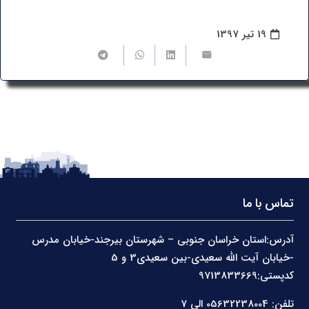
19 تیر 1397
تماس با ما
آدرس:استان خراسان جنوبی – شهرستان بیرجند-خیابان مدرس
-خیابان آیت الله سعیدی-بین سعیدی3 و 5
کدپستی:9713833669
تلفن: 05632238004 الی 7