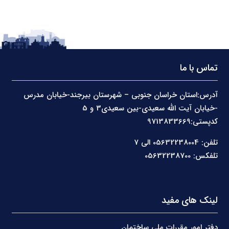
تماس با ما
آدرس:استان خراسان جنوبی – شهرستان بیرجند-خیابان مدرس
-خیابان آیت الله سعیدی-بین سعیدی3 و 5
کدپستی:9713833669
تلفن: 05632238004 الی 7
تلفکس: 05632238700
لینک های مفید
دفتر امور مقررات ملی ساختمان