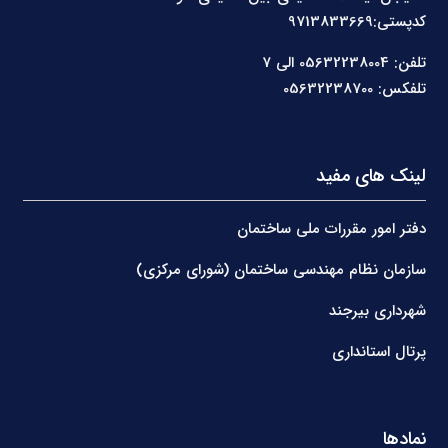
کدپستی:9713833669
تلفن: 05632238004 الی 7
تلفکس: 05632238700
لینک های مفید
دفتر امور مقررات ملی ساختمان
سازمان نظام مهندسی ساختمان (شورای مرکزی)
شهرداری بیرجند
پرتال استانداری
نمادها