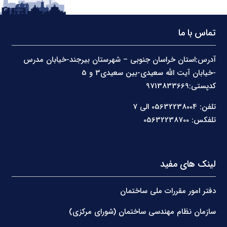
تماس با ما
آدرس:استان خراسان جنوبی – شهرستان بیرجند-خیابان مدرس
-خیابان آیت الله سعیدی-بین سعیدی3 و 5
کدپستی:9713833669
تلفن: 05632238004 الی 7
تلفکس: 05632238700
لینک های مفید
دفتر امور مقررات ملی ساختمان
سازمان نظام مهندسی ساختمان (شورای مرکزی)