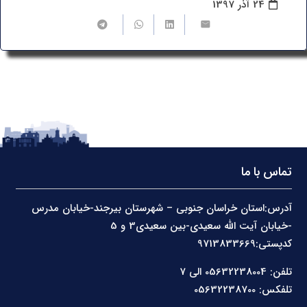
24 آذر 1397
تماس با ما
آدرس:استان خراسان جنوبی – شهرستان بیرجند-خیابان مدرس
-خیابان آیت الله سعیدی-بین سعیدی3 و 5
کدپستی:9713833669
تلفن: 05632238004 الی 7
تلفکس: 05632238700