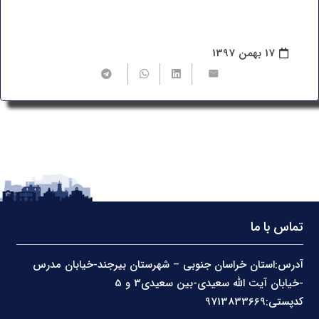
17 بهمن 1397
تماس با ما
آدرس:استان خراسان جنوبی – شهرستان بیرجند-خیابان مدرس
-خیابان آیت الله سعیدی-بین سعیدی3 و 5
کدپستی:9713833669