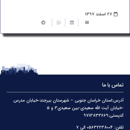
27 اسفند 1397
تماس با ما
آدرس:استان خراسان جنوبی – شهرستان بیرجند-خیابان مدرس
-خیابان آیت الله سعیدی-بین سعیدی3 و 5
کدپستی:9713833669
تلفن: 05632238004 الی 7