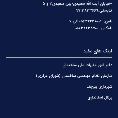
-خیابان آیت الله سعیدی-بین سعیدی3 و 5
کدپستی:9713833669
تلفن: 05632238004 الی 7
تلفکس: 05632238700
لینک های مفید
دفتر امور مقررات ملی ساختمان
سازمان نظام مهندسی ساختمان (شورای مرکزی)
شهرداری بیرجند
پرتال استانداری