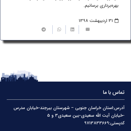
بهره‌برداری برسانیم.
31 اردیبهشت 1398
تماس با ما
آدرس:استان خراسان جنوبی – شهرستان بیرجند-خیابان مدرس
-خیابان آیت الله سعیدی-بین سعیدی3 و 5
کدپستی:9713833669