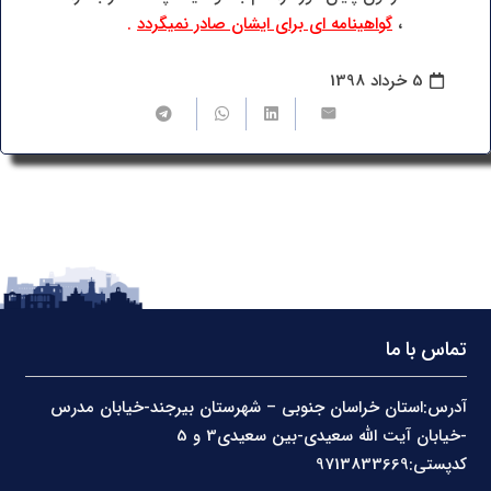
،
گواهینامه ای برای ایشان صادر نمیگردد
.
5 خرداد 1398
تماس با ما
آدرس:استان خراسان جنوبی – شهرستان بیرجند-خیابان مدرس
-خیابان آیت الله سعیدی-بین سعیدی3 و 5
کدپستی:9713833669