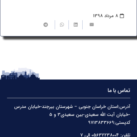
8 مرداد 1398
تماس با ما
آدرس:استان خراسان جنوبی – شهرستان بیرجند-خیابان مدرس
-خیابان آیت الله سعیدی-بین سعیدی3 و 5
کدپستی:9713833669
تلفن: 05632238004 الی 7