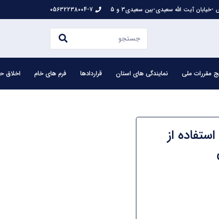
-خیابان آیت الله سعیدی-بین سعیدی3 و 5
05632238004-7
ج مقررات ملی
نمایندگی های استان
قراردادها
فرم های خام
اخلاق حر
ستفاده از