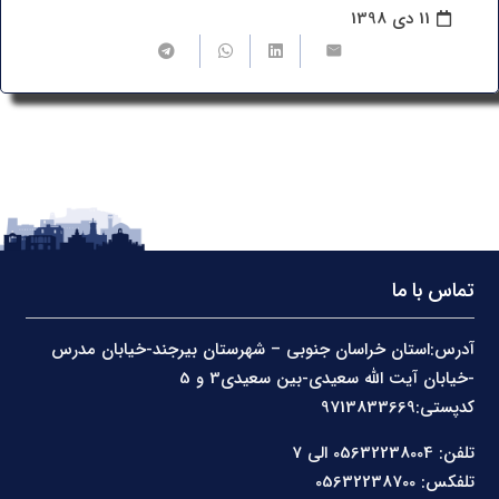
11 دی 1398
تماس با ما
آدرس:استان خراسان جنوبی – شهرستان بیرجند-خیابان مدرس
-خیابان آیت الله سعیدی-بین سعیدی3 و 5
کدپستی:9713833669
تلفن: 05632238004 الی 7
تلفکس: 05632238700