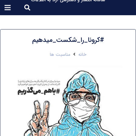
سامانه انتشار و دسترسی آزاد به اطلاعات
#کرونا_را_شکست_میدهیم
خانه
مناسبت ها