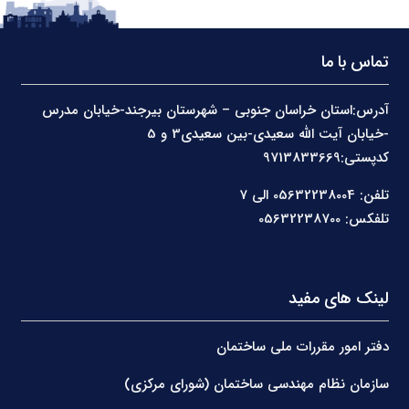
تماس با ما
آدرس:استان خراسان جنوبی – شهرستان بیرجند-خیابان مدرس
-خیابان آیت الله سعیدی-بین سعیدی3 و 5
کدپستی:9713833669
تلفن: 05632238004 الی 7
تلفکس: 05632238700
لینک های مفید
دفتر امور مقررات ملی ساختمان
سازمان نظام مهندسی ساختمان (شورای مرکزی)