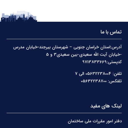
تماس با ما
آدرس:استان خراسان جنوبی – شهرستان بیرجند-خیابان مدرس
-خیابان آیت الله سعیدی-بین سعیدی3 و 5
کدپستی:9713833669
تلفن: 05632238004 الی 7
تلفکس: 05632238700
لینک های مفید
دفتر امور مقررات ملی ساختمان