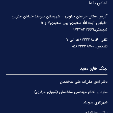
تماس با ما
آدرس:استان خراسان جنوبی – شهرستان بیرجند-خیابان مدرس
-خیابان آیت الله سعیدی-بین سعیدی3 و 5
کدپستی:9713833669
تلفن: 05632238004 الی 7
تلفکس: 05632238700
لینک های مفید
دفتر امور مقررات ملی ساختمان
سازمان نظام مهندسی ساختمان (شورای مرکزی)
شهرداری بیرجند
پرتال استانداری