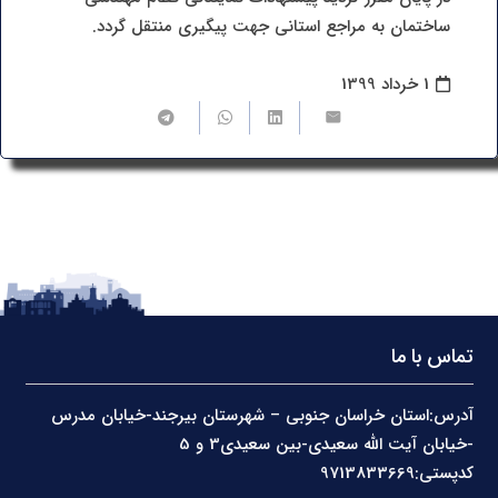
ساختمان به مراجع استانی جهت پیگیری منتقل گردد.
1 خرداد 1399
تماس با ما
آدرس:استان خراسان جنوبی – شهرستان بیرجند-خیابان مدرس
-خیابان آیت الله سعیدی-بین سعیدی3 و 5
کدپستی:9713833669