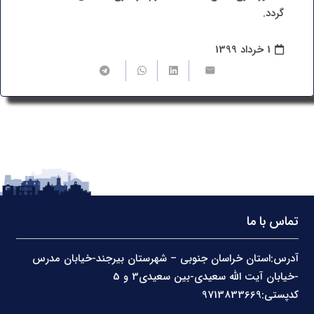
گردد.
1 خرداد 1399
تماس با ما
آدرس:استان خراسان جنوبی – شهرستان بیرجند-خیابان مدرس
-خیابان آیت الله سعیدی-بین سعیدی3 و 5
کدپستی:9713833669