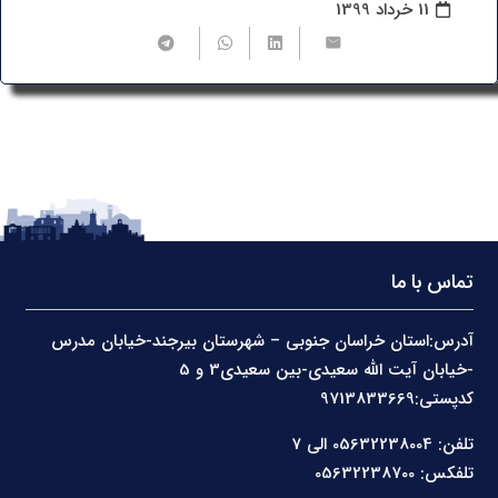
11 خرداد 1399
تماس با ما
آدرس:استان خراسان جنوبی – شهرستان بیرجند-خیابان مدرس
-خیابان آیت الله سعیدی-بین سعیدی3 و 5
کدپستی:9713833669
تلفن: 05632238004 الی 7
تلفکس: 05632238700