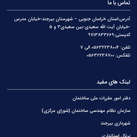
تماس با ما
آدرس:استان خراسان جنوبی – شهرستان بیرجند-خیابان مدرس
-خیابان آیت الله سعیدی-بین سعیدی3 و 5
کدپستی:9713833669
تلفن: 05632238004 الی 7
تلفکس: 05632238700
لینک های مفید
دفتر امور مقررات ملی ساختمان
سازمان نظام مهندسی ساختمان (شورای مرکزی)
شهرداری بیرجند
پرتال استانداری