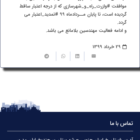
موافقت #وازرت_راه_و_شهرسازی که از درجه اعتبار ساقط
گردیده است، تا پایان مــردادماه 99 #تمدید_اعتبار می
گردد.
و ادامه فعالیت مهندسین بلامانع می باشد.
29 خرداد 1399
تماس با ما
آدرس:استان خراسان جنوبی – شهرستان بیرجند-خیابان مدرس