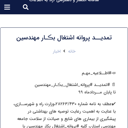
سامانه انتشار و دسترسی آزاد به اطلاعات
تمدیــد پروانه اشتغال بڪـار مهندسین
خانه
اخبار
📣#اطــلاعیه_مهـم
📄 #تمدیــد #پروانه_اشتغال_بڪـار_مهندسین
تا پایان مــردادماه 99
✔️عطف به نامه شماره ۲۸۲۶۳/۴۳۰،وزارت راه و شهرســازی،
با عنایت به اهمیت رعایت توصیه های بهداشتی در
پیشگیری از بیماری های شایع و صیانت از سلامت جامعه
مهندسی استان، کلیه #پروانه_اشتغال بکار مهندسین با