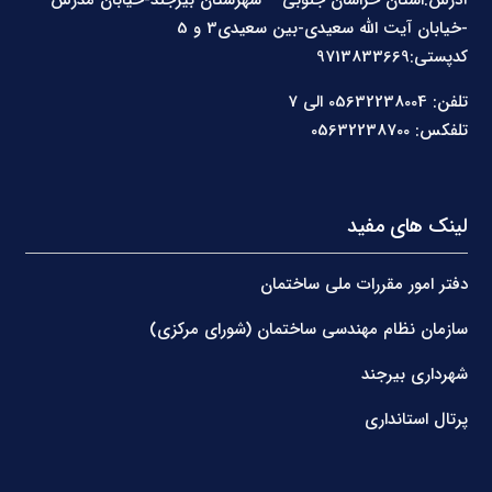
-خیابان آیت الله سعیدی-بین سعیدی3 و 5
کدپستی:9713833669
تلفن: 05632238004 الی 7
تلفکس: 05632238700
لینک های مفید
دفتر امور مقررات ملی ساختمان
سازمان نظام مهندسی ساختمان (شورای مرکزی)
شهرداری بیرجند
پرتال استانداری