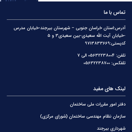
تماس با ما
آدرس:استان خراسان جنوبی – شهرستان بیرجند-خیابان مدرس
-خیابان آیت الله سعیدی-بین سعیدی3 و 5
کدپستی:9713833669
تلفن: 05632238004 الی 7
تلفکس: 05632238700
لینک های مفید
دفتر امور مقررات ملی ساختمان
سازمان نظام مهندسی ساختمان (شورای مرکزی)
شهرداری بیرجند